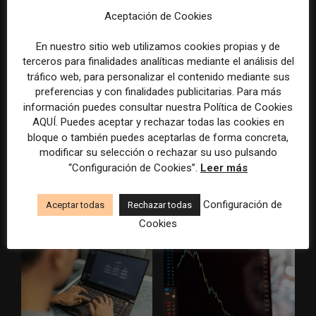
Aceptación de Cookies
ARTÍCULOS RELACIONADOS
En nuestro sitio web utilizamos cookies propias y de
terceros para finalidades analíticas mediante el análisis del
tráfico web, para personalizar el contenido mediante sus
preferencias y con finalidades publicitarias. Para más
información puedes consultar nuestra Política de Cookies
AQUÍ. Puedes aceptar y rechazar todas las cookies en
bloque o también puedes aceptarlas de forma concreta,
modificar su selección o rechazar su uso pulsando
El gran problema
WAN-IFRA reúne las
“Configuración de Cookies”.
Leer más
tecnológico de los medios ya
principales estrategias de los
no es la falta de
medios ante la IA, la pérdida
herramientas, sino su
de ingresos y los cambios de
Configuración de
Aceptar todas
Rechazar todas
desconexión
consumo
Cookies