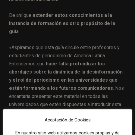
De ahí que
extender estos conocimientos a la
instancia de formación es otro propósito de la
guía
.
«Aspiramos que esta guía circule entre profesores y
estudiantes de periodismo de América Latina.
Entendemos que
hace falta profundizar los
abordajes sobre la dinámica de la desinformación
y el rol del periodismo en las universidades que
están formando a los futuros comunicadores
. Nos
encantaría presentar este material en todas las
universidades que estén dispuestas a introducir esta
temática», plantea Pino.
Aceptación de Cookies
Un tema crucial que trasciende el
En nuestro sitio web utilizamos cookies propias y de