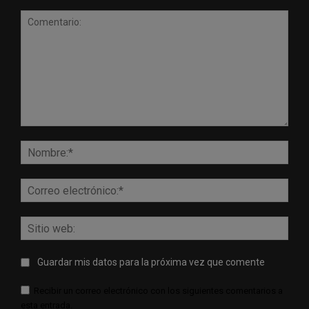
Comentario:
Nomb
Corr
elect
Sitio
web:
Guardar mis datos para la próxima vez que comente
Recibir un correo electrónico con los siguientes comentarios a
esta entrada.