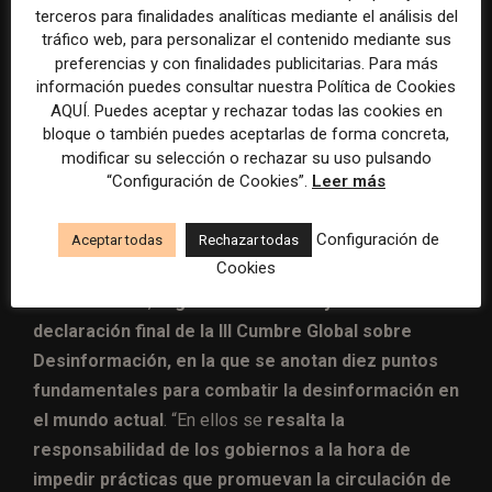
abordaje desde los medios de
terceros para finalidades analíticas mediante el análisis del
tráfico web, para personalizar el contenido mediante sus
comunicación
preferencias y con finalidades publicitarias. Para más
información puedes consultar nuestra Política de Cookies
Sin dudas, el aporte del periodismo resulta
AQUÍ. Puedes aceptar y rechazar todas las cookies en
fundamental en la construcción de una ciudadanía más
bloque o también puedes aceptarlas de forma concreta,
activa y mejor informada. Aunque
el escenario actual
modificar su selección o rechazar su uso pulsando
“Configuración de Cookies”.
Leer más
evidencia que entender la desinformación no es
algo que se combate exclusivamente desde el
Configuración de
Aceptar todas
Rechazar todas
periodismo
.
Cookies
En ese sentido,
la guía también incluye la
declaración final de la III Cumbre Global sobre
Desinformación, en la que se anotan diez puntos
fundamentales para combatir la desinformación en
el mundo actual
. “En ellos se
resalta la
responsabilidad de los gobiernos a la hora de
impedir prácticas que promuevan la circulación de